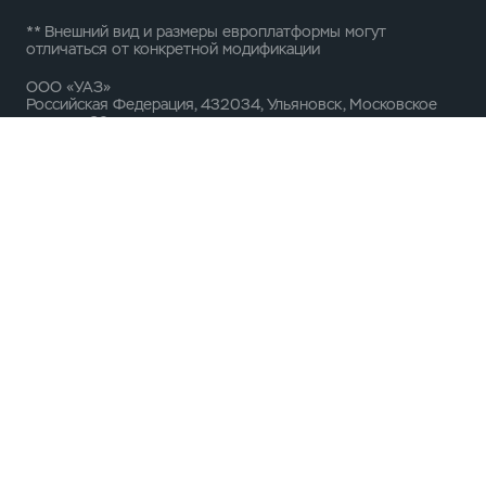
** Внешний вид и размеры европлатформы могут
отличаться от конкретной модификации
ООО «УАЗ»
Российская Федерация, 432034, Ульяновск, Московское
шоссе, д.92
ИНН 7327077188 / КПП 732701001
ОГРН 1167325054082
Вся представленная на сайте информация, касающаяся
автомобилей и сервисного обслуживания, носит
информационный характер и не является публичной
офертой, определяемой положениями ст. 437 (2) ГК РФ.
Все цены указанные на данном сайте носят
информационный характер и являются максимально
рекомендуемыми розничными ценами по расчетам
производителя ( ООО «УАЗ» ). Для получения подробной
информации просьба обращаться к ближайшему
официальному дилеру ООО «УАЗ» . Опубликованная на
данном сайте информация может быть изменена в любое
время без предварительного уведомления.