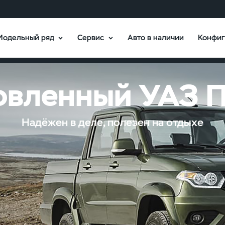
Модельный ряд
Сервис
Авто в наличии
Конфиг
одели
Брошюры
В наличии
вленный УАЗ 
Надёжен в деле, полезен на отдыхе