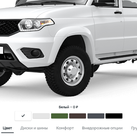
Белый
0 ₽
Цвет
Диски и шины
Комфорт
Внедорожные опции
Гр