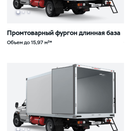
Промтоварный фургон длинная база
П
Объем до 15,97 м³*
Об