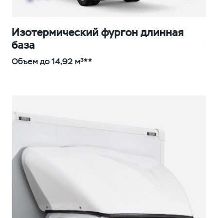
Изотермический фургон длинная
И
база
б
Объем до 14,92 м³**
Об